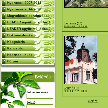
Nyertesek 2007-2013
Nyertesek 2014-2020
Megvalósult beruházások
LEADER együttműködés 1
Berzence (13)
2009-04-21 22:18:29
LEADER együttműködés 2
Dokumentumtár
Képgaléria
Kapcsolat
Hasznos linkek
Fórum
Csurgó (11)
2009-04-21 23:03:00
Felhasználónév
« előző
Jelszó