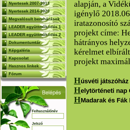
alapján, a Vidé
Nyertesek 2007-2013
Nyertesek 2014-2020
igénylő 2018.0
Megvalósult beruházások
iratazonosító sz
LEADER együttműködés 1
projekt címe: He
LEADER együttműködés 2
hátrányos helyz
Dokumentumtár
kérelmet elbírál
Képgaléria
Kapcsolat
projekt maximál
Hasznos linkek
Fórum
H
úsvéti játszóhá
H
elytörténeti nap
H
Madarak és Fák
Felhasználónév
Jelszó