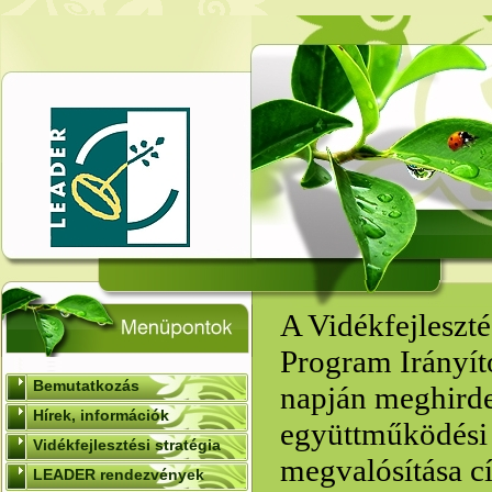
A Vidékfejleszté
Program Irányít
Bemutatkozás
napján meghird
Hírek, információk
együttműködési 
Vidékfejlesztési stratégia
megvalósítása c
LEADER rendezvények