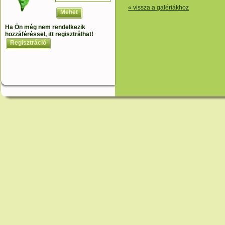
« vissza a galériákhoz
Mehet
Ha Ön még nem rendelkezik
hozzáféréssel, itt regisztrálhat!
Regisztráció