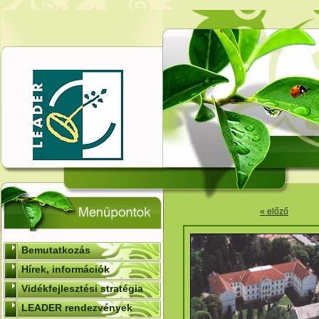
« előző
Bemutatkozás
Hírek, információk
Vidékfejlesztési stratégia
LEADER rendezvények