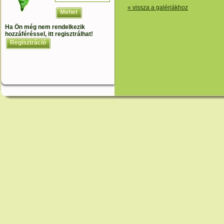
« vissza a galériákhoz
Mehet
Ha Ön még nem rendelkezik
hozzáféréssel, itt regisztrálhat!
Regisztráció