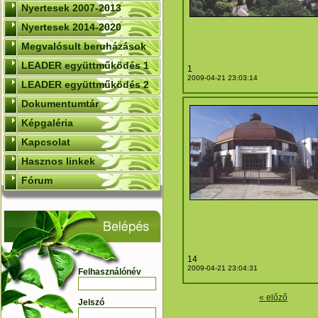
Nyertesek 2007-2013
Nyertesek 2014-2020
Megvalósult beruházások
LEADER együttműködés 1
1
2009-04-21 23:03:14
LEADER együttműködés 2
Dokumentumtár
Képgaléria
Kapcsolat
Hasznos linkek
Fórum
14
2009-04-21 23:04:31
Felhasználónév
« előző
Jelszó