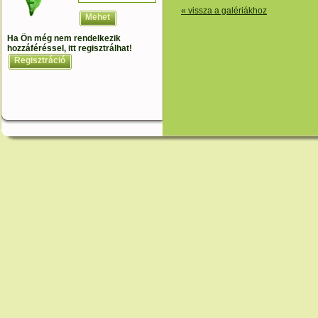
« vissza a galériákhoz
Mehet
Ha Ön még nem rendelkezik
hozzáféréssel, itt regisztrálhat!
Regisztráció