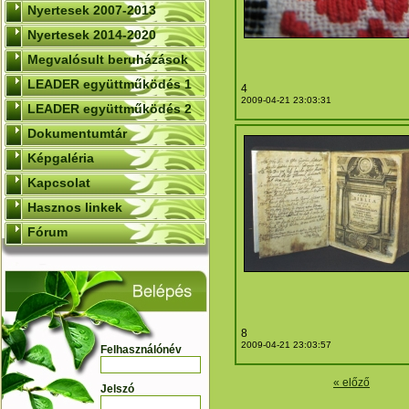
Nyertesek 2007-2013
Nyertesek 2014-2020
Megvalósult beruházások
LEADER együttműködés 1
4
2009-04-21 23:03:31
LEADER együttműködés 2
Dokumentumtár
Képgaléria
Kapcsolat
Hasznos linkek
Fórum
8
2009-04-21 23:03:57
Felhasználónév
« előző
Jelszó