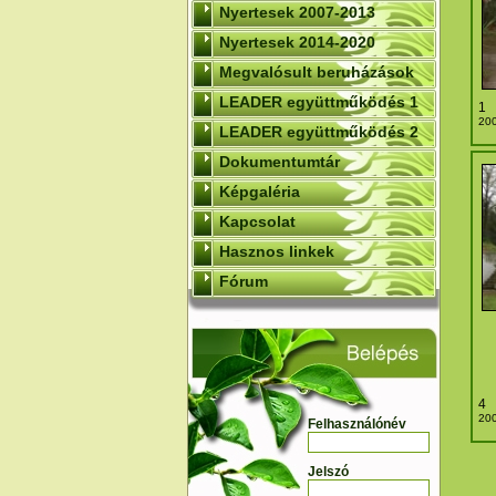
Nyertesek 2007-2013
Nyertesek 2014-2020
Megvalósult beruházások
LEADER együttműködés 1
1
200
LEADER együttműködés 2
Dokumentumtár
Képgaléria
Kapcsolat
Hasznos linkek
Fórum
4
200
Felhasználónév
Jelszó