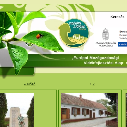
Keresés:
« előző
1
2