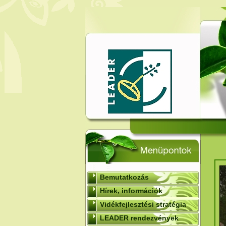
Bemutatkozás
Hírek, információk
Vidékfejlesztési stratégia
LEADER rendezvények